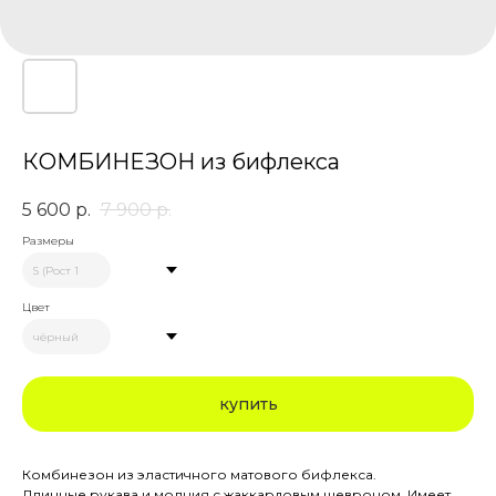
КОМБИНЕЗОН из бифлекса
5 600
р.
7 900
р.
Размеры
Цвет
купить
Комбинезон из эластичного матового бифлекса.
Длинные рукава и молния с жаккардовым шевроном. Имеет