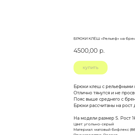
БРЮКИ КЛЁШ «Рельеф» на бре
4500,00
р.
купить
Брюки клеш с рельефными 
Отлично тянутся и не прос
Пояс выше среднего с брен
Брюки рассчитаны на рост д
На модели размер S. Рост 16
Цвет: угольно-серый
Материал: матовый бифлекс (88
Производство: Россия